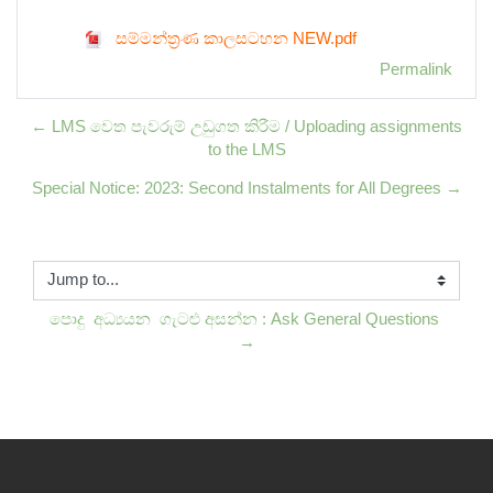
සම්මන්ත්‍රණ කාලසටහන NEW.pdf
Permalink
← LMS වෙත පැවරුම් උඩුගත කිරීම / Uploading assignments
to the LMS
Special Notice: 2023: Second Instalments for All Degrees →
Jump to...
පොදු  අධ්‍යයන  ගැටළු අසන්න : Ask General Questions 
→