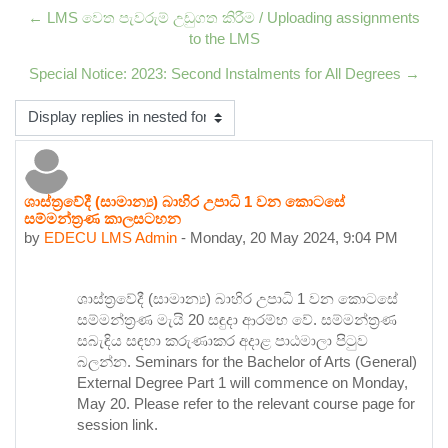
← LMS වෙත පැවරුම් උඩුගත කිරීම / Uploading assignments
to the LMS
Special Notice: 2023: Second Instalments for All Degrees →
Display mode
ශාස්ත්‍රවේදී (සාමාන්‍ය) බාහිර උපාධි 1 වන කොටසේ
Number of replies: 0
සම්මන්ත්‍රණ කාලසටහන
by
EDECU LMS Admin
-
Monday, 20 May 2024, 9:04 PM
ශාස්ත්‍රවේදී (සාමාන්‍ය) බාහිර උපාධි 1 වන කොටසේ
සම්මන්ත්‍රණ මැයි 20 සඳුදා ආරම්භ වේ. සම්මන්ත්‍රණ
සබැඳිය සඳහා කරුණාකර අදාළ පාඨමාලා පිටුව
බලන්න. Seminars for the Bachelor of Arts (General)
External Degree Part 1 will commence on Monday,
May 20. Please refer to the relevant course page for
session link.