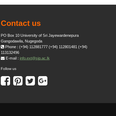
Contact us
PO Box 10 University of Sri Jayewardenepura
Gangodawila, Nugegoda
Phone : (+94) 112881777 (+94) 112801481 (+94)
113132496
E-mail :
info.ext@sjp.ac.lk
Follow us