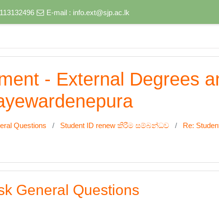
) 113132496
E-mail :
info.ext@sjp.ac.lk
nment - External Degrees 
 Jayewardenepura
eral Questions
Student ID renew කිරීම සම්බන්ධව
Re: Studen
sk General Questions