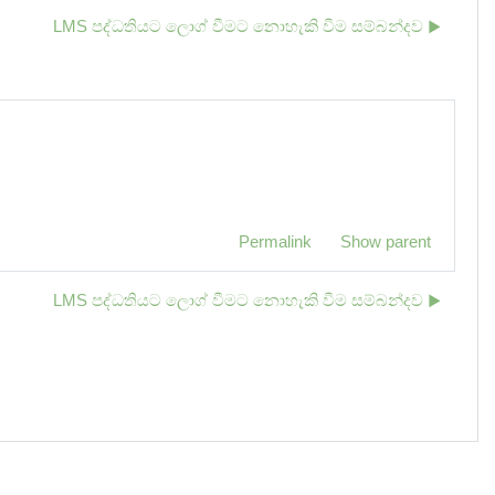
LMS පද්ධතියට ලොග් වීමට නොහැකි වීම සම්බන්දව ▶︎
Permalink
Show parent
LMS පද්ධතියට ලොග් වීමට නොහැකි වීම සම්බන්දව ▶︎