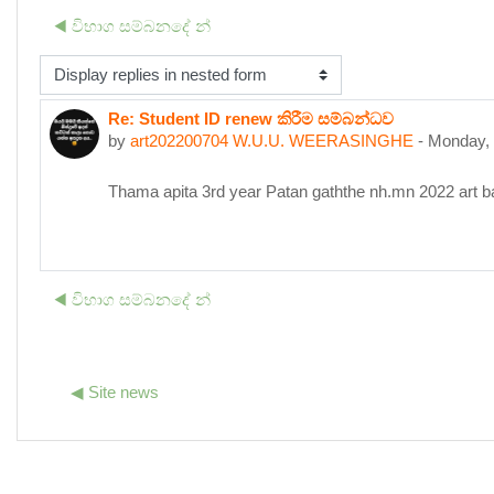
◀︎ විභාග සම්බනදේ න්
isplay mode
Re: Student ID renew කිරීම සම්බන්ධව
Number of replies: 0
by
art202200704 W.U.U. WEERASINGHE
-
Monday, 
Thama apita 3rd year Patan gaththe nh.mn 2022 art b
◀︎ විභාග සම්බනදේ න්
◀︎ Site news