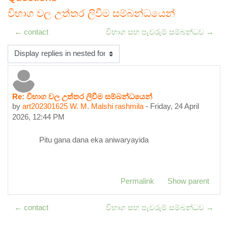
විභාග වල උත්තර ලිවීම සම්බන්ධයෙන්
← contact
විභාග සහ පැවරුම් සම්බන්ධව →
Display mode
Re: විභාග වල උත්තර ලිවීම සම්බන්ධයෙන්
Number of replies: 0
by
art202301625 W. M. Malshi rashmila
-
Friday, 24 April
2026, 12:44 PM
Pitu gana dana eka aniwaryayida
Permalink
Show parent
← contact
විභාග සහ පැවරුම් සම්බන්ධව →