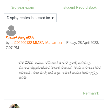
← 3rd year exam
student Record Book →
Display mode
විශයන් මාරු කිරීම
Number of replies: 1
by
art202200132 MMSN Manamperi
-
Friday, 28 April 2023,
7:07 PM
මම 2022 අධ්‍යන වර්ශයේ බාහිර උපාදි පාඨමාලා
ඒකයේ සිසුවෙක්.මට මාගේ විෂයන් මාරු කර ගැනීමට
අවශ්‍යයී.. එක මාරු කර දෙන මෙන් කාරුනිකව ඉල්ලා
සිටිමි.
Permalink