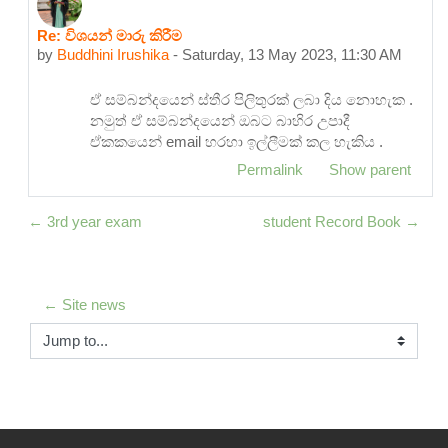
Re: විශයන් මාරු කිරීම
In reply to art202200132 MMSN Manamperi
by
Buddhini Irushika
-
Saturday, 13 May 2023, 11:30 AM
ඒ සම්බන්දයෙන් ස්තීර පිලිතුරක් ලබා දිය නොහැක .
නමුත් ඒ සම්බන්දයෙන් ඔබට බාහිර උපාදී
ඒකකයෙන් email හරහා ඉල්ලීමක් කල හැකිය .
Permalink
Show parent
← 3rd year exam
student Record Book →
← Site news
Jump to...