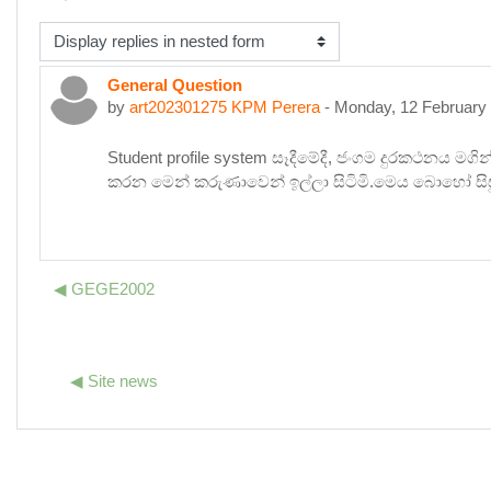
isplay mode
General Question
Number of replies: 0
by
art202301275 KPM Perera
-
Monday, 12 February
Student profile system සෑදීමේදී, ජංගම දුරකථනය 
කරන මෙන් කරුණාවෙන් ඉල්ලා සිටිමි.මෙය බොහෝ සිස
◀︎ GEGE2002
◀︎ Site news