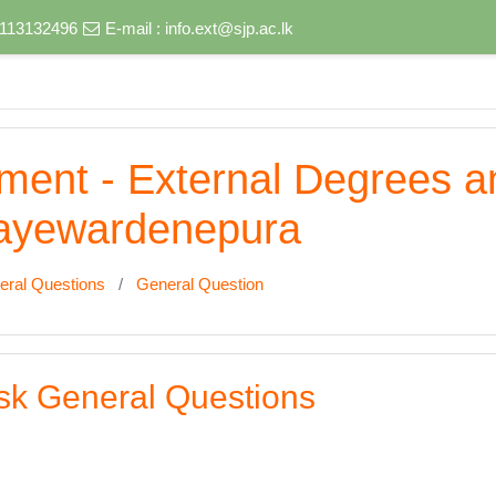
) 113132496
E-mail :
info.ext@sjp.ac.lk
nment - External Degrees 
 Jayewardenepura
eral Questions
General Question
sk General Questions