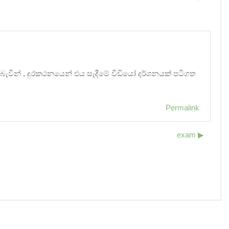
 බැවින් , දුරකථනයෙන් එය සෑදීමේ වීඩියෝ දර්ශනයක් පටිගත
Permalink
exam ▶︎