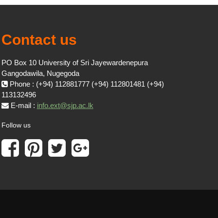
Contact us
PO Box 10 University of Sri Jayewardenepura
Gangodawila, Nugegoda
Phone : (+94) 112881777 (+94) 112801481 (+94)
113132496
E-mail :
info.ext@sjp.ac.lk
Follow us