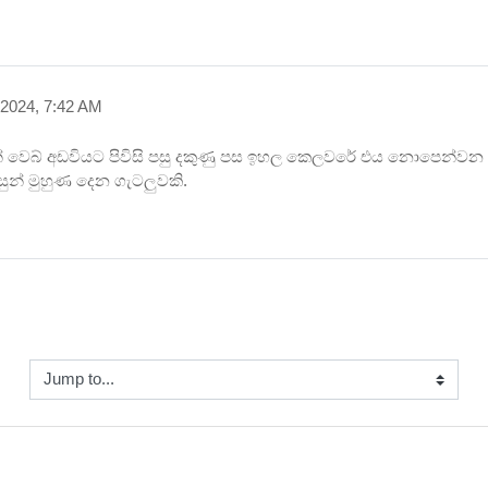
 2024, 7:42 AM
මගින් වෙබ් අඩවියට පිවිසි පසු දකුණු පස ඉහල කෙලවරේ එය නොපෙන්වන
ුන් මුහුණ දෙන ගැටලුවකි.
Jump to...