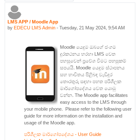
LMS APP / Moodle App
Number of replies: 0
by
EDECU LMS Admin
-
Tuesday, 21 May 2024, 9:54 AM
Moodle යෙදුම ඔබගේ ජංගම
දුරකථනය හරහා LMS වෙත
පහසුවෙන් ප්‍රවේශ වීමට පහසුකම්
සපයයි. Moodle යෙදුම ස්ථාපනය
සහ භාවිතය පිළිබඳ වැඩිදුර
තොරතුරු සඳහා පහත පරිශීලක
මාර්ගෝපදේශය වෙත යොමු
වන්න. The Moodle app facilitates
easy access to the LMS through
your mobile phone. Please refer to the following user
guide for more information on the installation and
usage of the Moodle app.
පරිශීලක මාර්ගෝපදේශය - User Guide