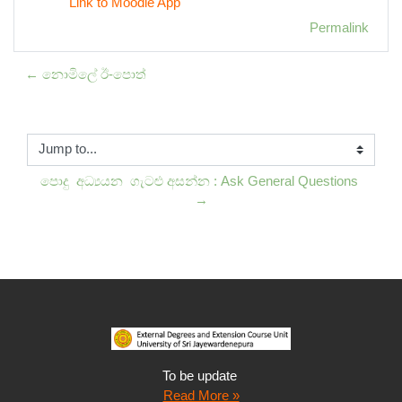
Link to Moodle App
Permalink
← නොමිලේ ඊ-පොත්
Jump to...
පොදු  අධ්‍යයන  ගැටළු අසන්න : Ask General Questions 
→
To be update
Read More »