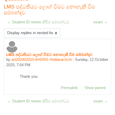
LMS පද්ධතියට ලොග් වීමට නොහැකි වීම
සම්බන්දව
← Student ID renew කිරීම සම්බන්ධව
exam →
Display mode
LMS පද්ධතියට ලොග් වීමට නොහැකි වීම සම්බන්දව
Number of replies: 0
by
art202402010 AHDNS Hettiarachchi
-
Sunday, 12 October
2025, 7:54 PM
Thank you
Permalink
Show parent
← Student ID renew කිරීම සම්බන්ධව
exam →