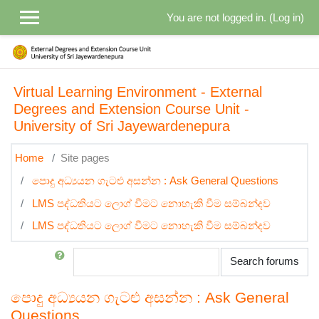
Skip to main content
You are not logged in. (
Log in
)
Virtual Learning Environment - External
Degrees and Extension Course Unit -
University of Sri Jayewardenepura
Home
Site pages
පොදු අධ්‍යයන ගැටළු අසන්න : Ask General Questions
LMS පද්ධතියට ලොග් වීමට නොහැකි වීම සම්බන්දව
LMS පද්ධතියට ලොග් වීමට නොහැකි වීම සම්බන්දව
Search
Search forums
පොදු අධ්‍යයන ගැටළු අසන්න : Ask General
Questions