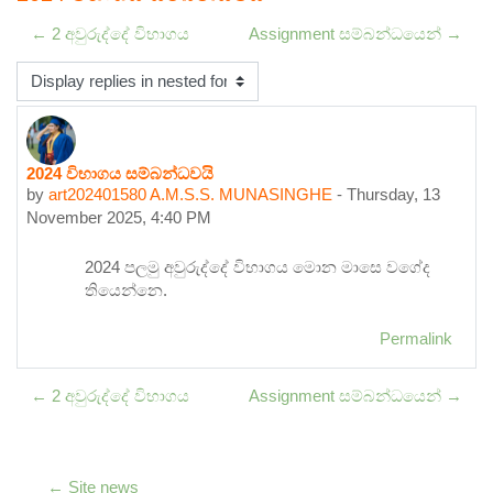
← 2 අවුරුද්දේ විභාගය
Assignment සම්බන්ධයෙන් →
Display mode
2024 විභාගය සම්බන්ධවයි
Number of replies: 0
by
art202401580 A.M.S.S. MUNASINGHE
-
Thursday, 13
November 2025, 4:40 PM
2024 පලමු අවුරුද්දේ විභාගය මොන මාසෙ වගේද
තියෙන්නෙ.
Permalink
← 2 අවුරුද්දේ විභාගය
Assignment සම්බන්ධයෙන් →
← Site news